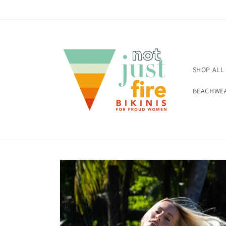
Ir
directamente
al contenido
SHOP ALL
BEACHWE
Ir
directamente
a la
información
del producto