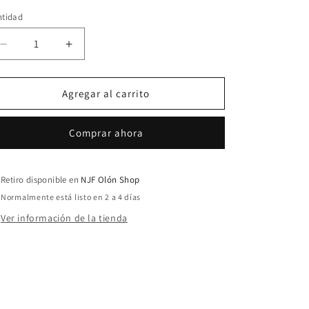
n
ntidad
ntidad
Reducir
Aumentar
cantidad
cantidad
para
para
Bardot
Bardot
Agregar al carrito
Bikini
Bikini
Comprar ahora
Retiro disponible en
NJF Olón Shop
Normalmente está listo en 2 a 4 días
Ver información de la tienda