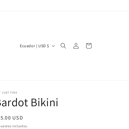
Iniciar
P
Carrito
Ecuador | USD $
sesión
a
í
s
/
r
 JUST FIRE
e
ardot Bikini
g
i
ecio
75.00 USD
ó
bitual
uestos incluidos.